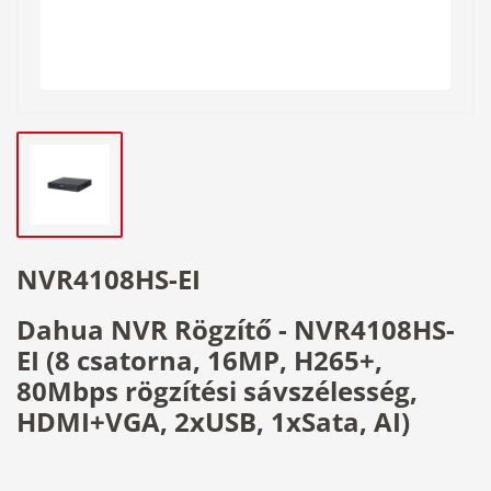
NVR4108HS-EI
Dahua NVR Rögzítő - NVR4108HS-
EI (8 csatorna, 16MP, H265+,
80Mbps rögzítési sávszélesség,
HDMI+VGA, 2xUSB, 1xSata, AI)