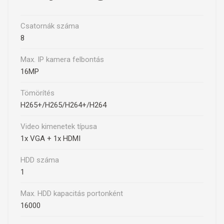
Csatornák száma
8
Max. IP kamera felbontás
16MP
Tömörítés
H265+/H265/H264+/H264
Video kimenetek típusa
1x VGA + 1x HDMI
HDD száma
1
Max. HDD kapacitás portonként
16000