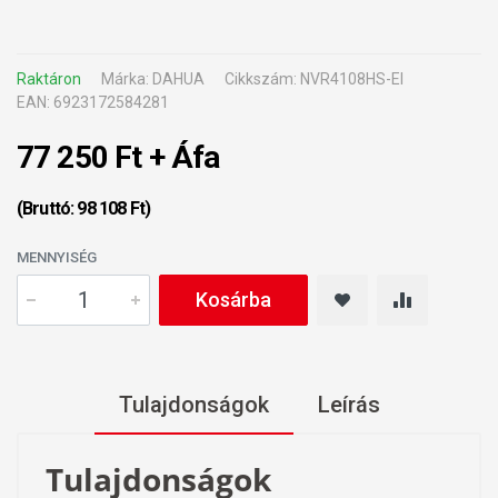
Raktáron
Márka: DAHUA
Cikkszám: NVR4108HS-EI
EAN: 6923172584281
77 250 Ft + Áfa
(Bruttó: 98 108 Ft)
MENNYISÉG
Kosárba
Tulajdonságok
Leírás
Tulajdonságok