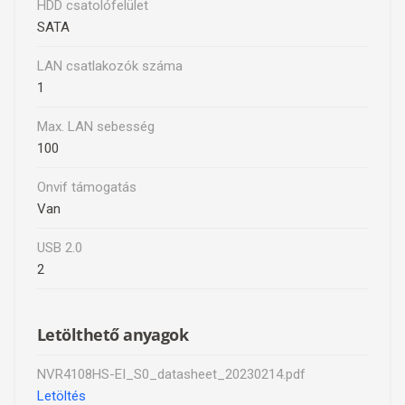
HDD csatolófelület
SATA
LAN csatlakozók száma
1
Max. LAN sebesség
100
Onvif támogatás
Van
USB 2.0
2
Letölthető anyagok
NVR4108HS-EI_S0_datasheet_20230214.pdf
Letöltés