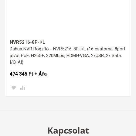
NVR5216-8P-I/L
Dahua NVR Rögzítő - NVR5216-8P-I/L (16 csatorna, 8port
af/at PoE; H265+, 320Mbps, HDMI+VGA, 2xUSB, 2x Sata,
I/O, AI)
474 345 Ft + Áfa
Kapcsolat