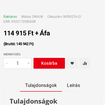
Raktáron
Márka: DAHUA
Cikkszám: NVR4216-EI
EAN: 6923172585608
114 915 Ft + Áfa
(Bruttó: 145 942 Ft)
MENNYISÉG
Kosárba
Tulajdonságok
Leírás
Tulajdonságok