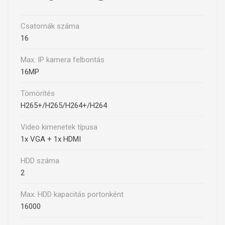
Csatornák száma
16
Max. IP kamera felbontás
16MP
Tömörítés
H265+/H265/H264+/H264
Video kimenetek típusa
1x VGA + 1x HDMI
HDD száma
2
Max. HDD kapacitás portonként
16000