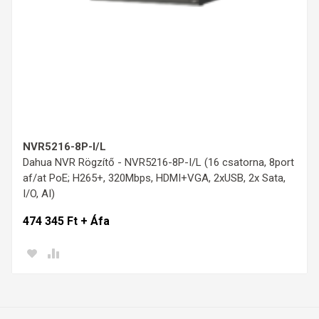
NVR5216-8P-I/L
Dahua NVR Rögzítő - NVR5216-8P-I/L (16 csatorna, 8port
af/at PoE; H265+, 320Mbps, HDMI+VGA, 2xUSB, 2x Sata,
I/O, AI)
474 345 Ft + Áfa