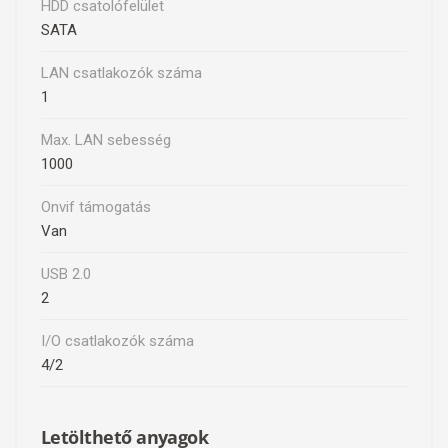
HDD csatolófelület
SATA
LAN csatlakozók száma
1
Max. LAN sebesség
1000
Onvif támogatás
Van
USB 2.0
2
I/O csatlakozók száma
4/2
Letölthető anyagok