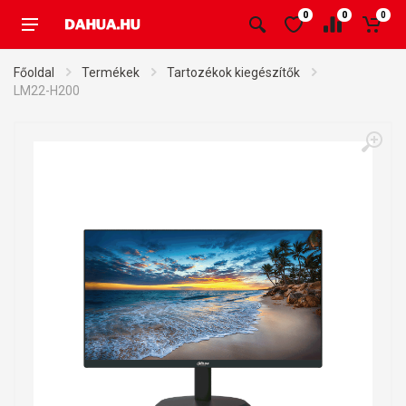
0
0
0
Főoldal
Termékek
Tartozékok kiegészítők
LM22-H200