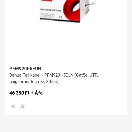
PFM920I-5EUN
Dahua Fali kábel - PFM920I-5EUN (Cat5e, UTP,
oxigénmentes réz, 305m)
46 350 Ft + Áfa