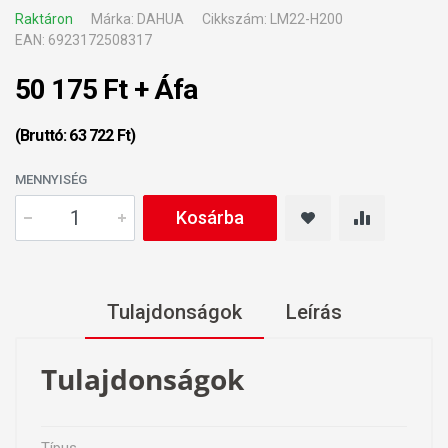
Raktáron
Márka: DAHUA
Cikkszám: LM22-H200
EAN: 6923172508317
50 175 Ft + Áfa
(Bruttó: 63 722 Ft)
MENNYISÉG
Kosárba
Tulajdonságok
Leírás
Tulajdonságok