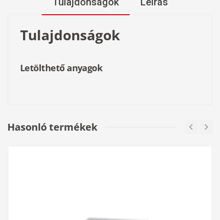
Tulajdonságok
Leírás
Tulajdonságok
Letölthető anyagok
- kompatibilis az AHD/CVI/TVI/CVBS formátumokkal
-max felbontás: 8MP
Hasonló termékek
Átviteli távolságok CVI kamera esetén:
- 720P: max.400m
- 1080P: max. 250m
- 4MP/6MP/4K: max. 200m