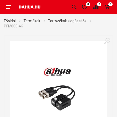
0
0
0
Főoldal
Termékek
Tartozékok kiegészítők
PFM800-4K