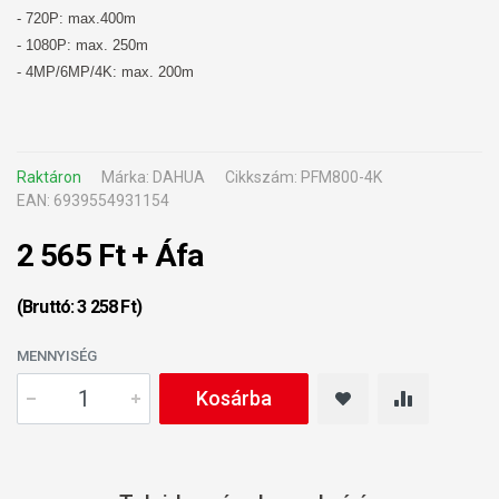
- 720P: max.400m
- 1080P: max. 250m
- 4MP/6MP/4K: max. 200m
Raktáron
Márka: DAHUA
Cikkszám: PFM800-4K
EAN: 6939554931154
2 565 Ft + Áfa
(Bruttó: 3 258 Ft)
MENNYISÉG
Kosárba