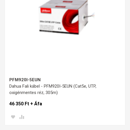
PFM920I-5EUN
Dahua Fali kábel - PFM920I-5EUN (Cat5e, UTP,
oxigénmentes réz, 305m)
46 350 Ft + Áfa